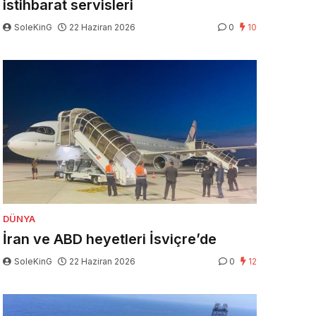
istihbarat servisleri
SoleKinG
22 Haziran 2026
0
10
DÜNYA
İran ve ABD heyetleri İsviçre’de
SoleKinG
22 Haziran 2026
0
12