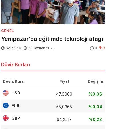
GENEL
Yenipazar’da eğitimde teknoloji atağı
SoleKinG
21 Haziran 2026
0
9
Döviz Kurları
Döviz Kuru
Fiyat
Değişim
USD
47,6009
%0,06
EUR
55,0365
%0,04
GBP
64,2517
%0,22