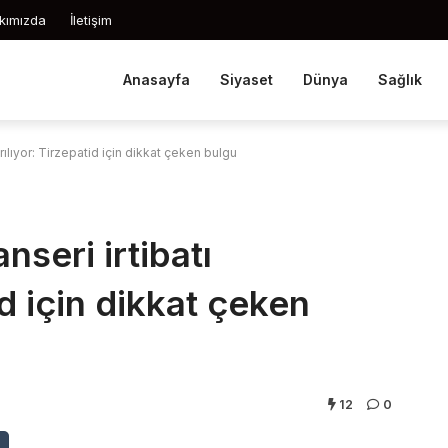
kımızda
İletişim
Anasayfa
Siyaset
Dünya
Sağlık
rılıyor: Tirzepatid için dikkat çeken bulgu
seri irtibatı
id için dikkat çeken
12
0