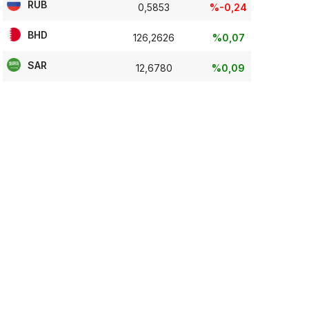
RUB
0,5853
%-0,24
BHD
126,2626
%0,07
SAR
12,6780
%0,09