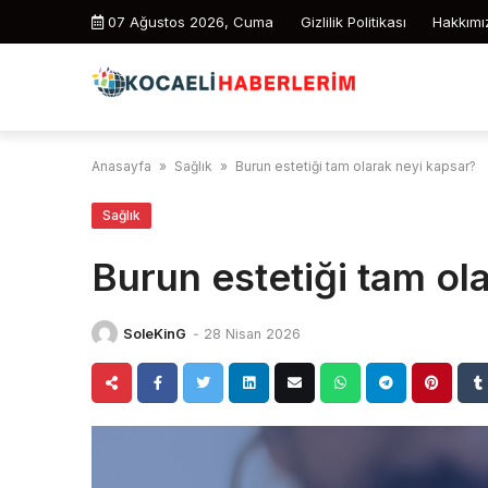
Skip
07 Ağustos 2026, Cuma
Gizlilik Politikası
Hakkımı
to
content
Anasayfa
»
Sağlık
»
Burun estetiği tam olarak neyi kapsar?
Sağlık
Burun estetiği tam ol
SoleKinG
-
28 Nisan 2026