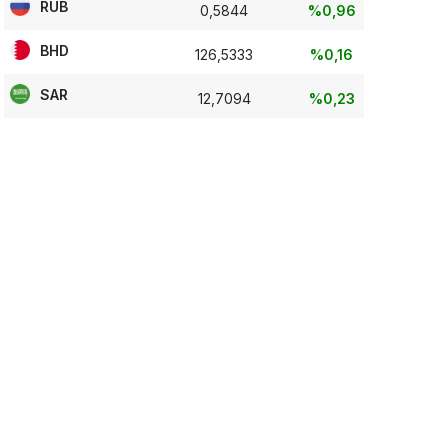
RUB
0,5844
%0,96
BHD
126,5333
%0,16
SAR
12,7094
%0,23