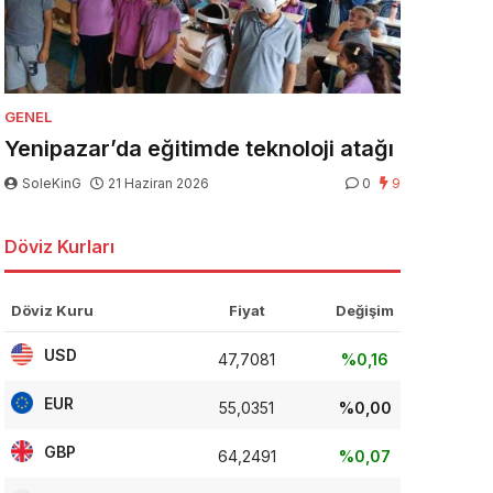
GENEL
Yenipazar’da eğitimde teknoloji atağı
SoleKinG
21 Haziran 2026
0
9
Döviz Kurları
Döviz Kuru
Fiyat
Değişim
USD
47,7081
%0,16
EUR
55,0351
%0,00
GBP
64,2491
%0,07