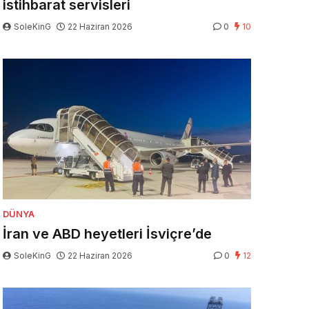
istihbarat servisleri
SoleKinG
22 Haziran 2026
0
10
DÜNYA
İran ve ABD heyetleri İsviçre’de
SoleKinG
22 Haziran 2026
0
12