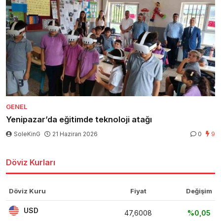
GENEL
Yenipazar’da eğitimde teknoloji atağı
SoleKinG
21 Haziran 2026
0
9
Döviz Kurları
Döviz Kuru
Fiyat
Değişim
USD
47,6008
%0,05