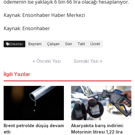
ödemenin ise yaklaşık 6 bin 66 lira olacağı hesaplanıyor.
Kaynak:
Ensonhaber Haber Merkezi
Kaynak: Ensonhaber
Bayram
Çalışan
Gün
Tatil
Ücret
Etiketler
Yazı
« Önceki Yazı
Sonraki Yazı »
dolaşımı
İlgili Yazılar
Brent petrolde düşüş devam
Akaryakıta barış indirimi:
etti
Motorinin litresi 1,22 lira