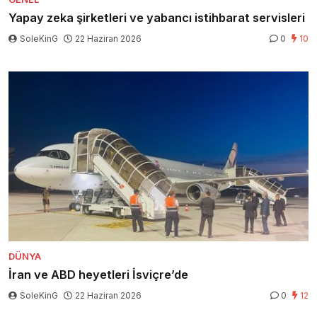
Yapay zeka şirketleri ve yabancı istihbarat servisleri
SoleKinG
22 Haziran 2026
0
10
DÜNYA
İran ve ABD heyetleri İsviçre’de
SoleKinG
22 Haziran 2026
0
12