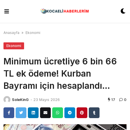
Skip
to
content
Anasayfa
»
Ekonomi
Ekonomi
Minimum ücretliye 6 bin 66
TL ek ödeme! Kurban
Bayramı için hesaplandı…
SoleKinG
-
23 Mayıs 2026
17
0