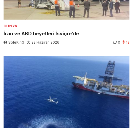
DÜNYA
İran ve ABD heyetleri İsviçre’de
SoleKinG
22 Haziran 2026
0
12