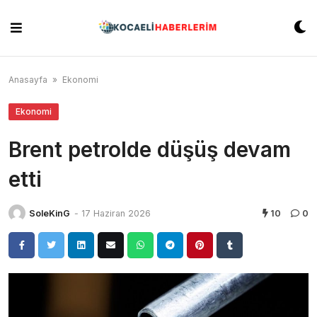
Skip
to
content
Anasayfa
»
Ekonomi
Ekonomi
Brent petrolde düşüş devam
etti
SoleKinG
-
17 Haziran 2026
10
0