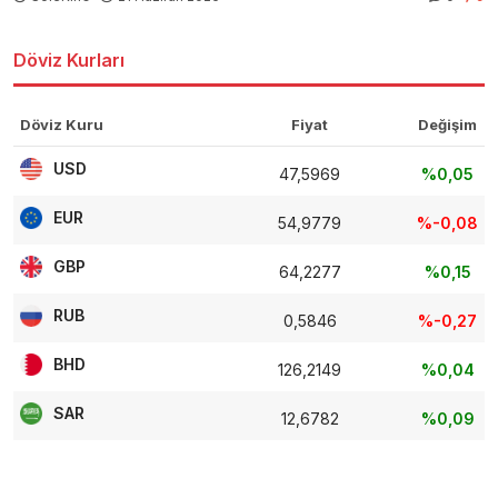
Döviz Kurları
Döviz Kuru
Fiyat
Değişim
USD
47,5969
%0,05
EUR
54,9779
%-0,08
GBP
64,2277
%0,15
RUB
0,5846
%-0,27
BHD
126,2149
%0,04
SAR
12,6782
%0,09