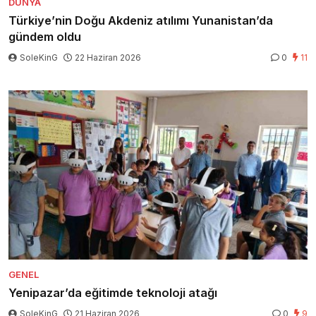
DÜNYA
Türkiye’nin Doğu Akdeniz atılımı Yunanistan’da
gündem oldu
SoleKinG
22 Haziran 2026
0
11
GENEL
Yenipazar’da eğitimde teknoloji atağı
SoleKinG
21 Haziran 2026
0
9