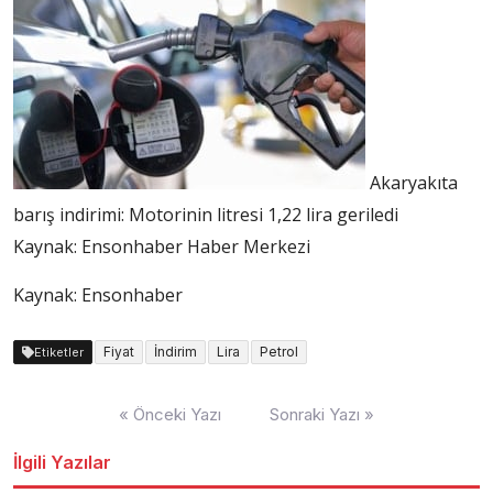
Akaryakıta
barış indirimi: Motorinin litresi 1,22 lira geriledi
Kaynak:
Ensonhaber Haber Merkezi
Kaynak: Ensonhaber
Fiyat
İndirim
Lira
Petrol
Etiketler
Yazı
« Önceki Yazı
Sonraki Yazı »
dolaşımı
İlgili Yazılar