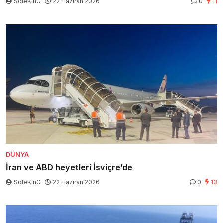
SoleKinG
22 Haziran 2026
0
11
DÜNYA
İran ve ABD heyetleri İsviçre’de
SoleKinG
22 Haziran 2026
0
13