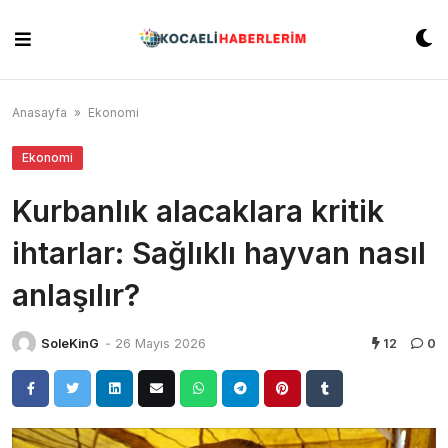
Skip
to
content
Anasayfa
»
Ekonomi
Ekonomi
Kurbanlık alacaklara kritik
ihtarlar: Sağlıklı hayvan nasıl
anlaşılır?
SoleKinG
-
26 Mayıs 2026
12
0