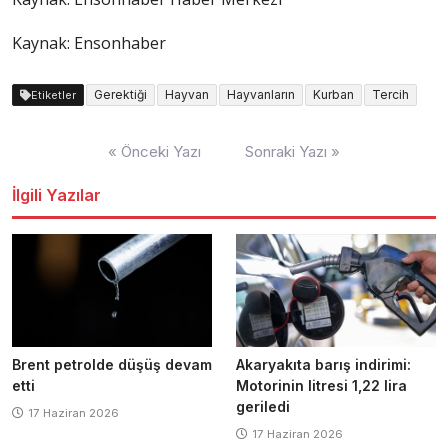
Kaynak: Ensonhaber
Gerektiği
Hayvan
Hayvanların
Kurban
Tercih
Etiketler
Yazı
« Önceki Yazı
Sonraki Yazı »
dolaşımı
İlgili Yazılar
Brent petrolde düşüş devam
Akaryakıta barış indirimi:
etti
Motorinin litresi 1,22 lira
geriledi
17 Haziran 2026
17 Haziran 2026