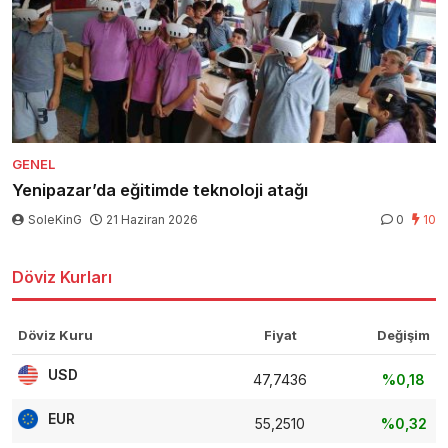
GENEL
Yenipazar’da eğitimde teknoloji atağı
SoleKinG
21 Haziran 2026
0
10
Döviz Kurları
Döviz Kuru
Fiyat
Değişim
USD
47,7436
%0,18
EUR
55,2510
%0,32