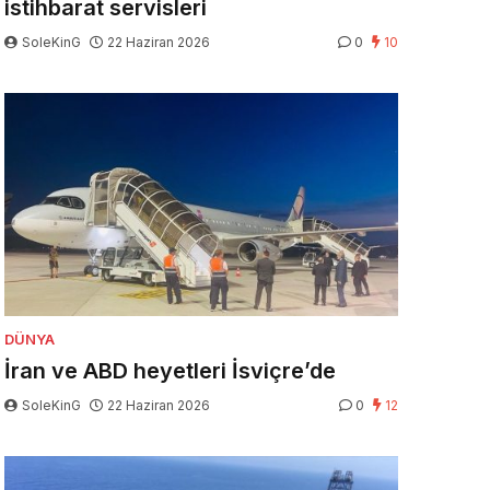
istihbarat servisleri
SoleKinG
22 Haziran 2026
0
10
DÜNYA
İran ve ABD heyetleri İsviçre’de
SoleKinG
22 Haziran 2026
0
12