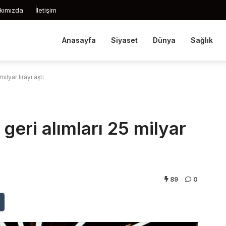
kımızda
İletişim
Anasayfa
Siyaset
Dünya
Sağlık
ilyar lirayı aştı
geri alımları 25 milyar
89
0