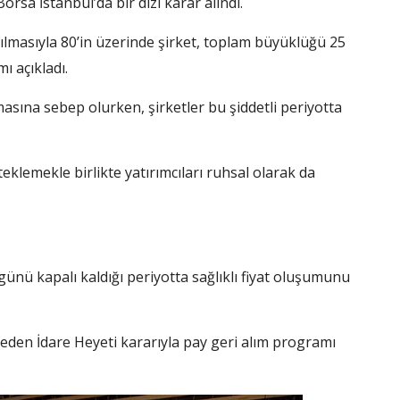
sa İstanbul’da bir dizi karar alındı.
tılmasıyla 80’in üzerinde şirket, toplam büyüklüğü 25
ı açıkladı.
sına sebep olurken, şirketler bu şiddetli periyotta
teklemekle birlikte yatırımcıları ruhsal olarak da
ünü kapalı kaldığı periyotta sağlıklı fiyat oluşumunu
meden İdare Heyeti kararıyla pay geri alım programı