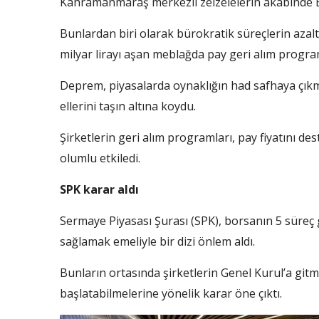
Kahramanmaraş merkezli zelzelelerin akabinde Bor
Bunlardan biri olarak bürokratik süreçlerin azal
milyar lirayı aşan meblağda pay geri alım program
Deprem, piyasalarda oynaklığın had safhaya çıkma
ellerini taşın altına koydu.
Şirketlerin geri alım programları, pay fiyatını des
olumlu etkiledi.
SPK karar aldı
Sermaye Piyasası Şurası (SPK), borsanın 5 süreç g
sağlamak emeliyle bir dizi önlem aldı.
Bunların ortasında şirketlerin Genel Kurul’a git
başlatabilmelerine yönelik karar öne çıktı.