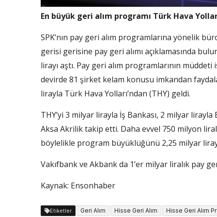
En büyük geri alım programı Türk Hava Yolla
SPK’nın pay geri alım programlarına yönelik büro
gerisi gerisine pay geri alımı açıklamasında bu
lirayı aştı. Pay geri alım programlarının müddeti is
devirde 81 şirket kelam konusu imkandan faydala
lirayla Türk Hava Yolları’ndan (THY) geldi.
THY’yi 3 milyar lirayla İş Bankası, 2 milyar lirayla
Aksa Akrilik takip etti. Daha evvel 750 milyon li
böylelikle program büyüklüğünü 2,25 milyar liray
Vakıfbank ve Akbank da 1’er milyar liralık pay ge
Kaynak: Ensonhaber
Geri Alım
Hisse Geri Alım
Hisse Geri Alım P
Etiketler