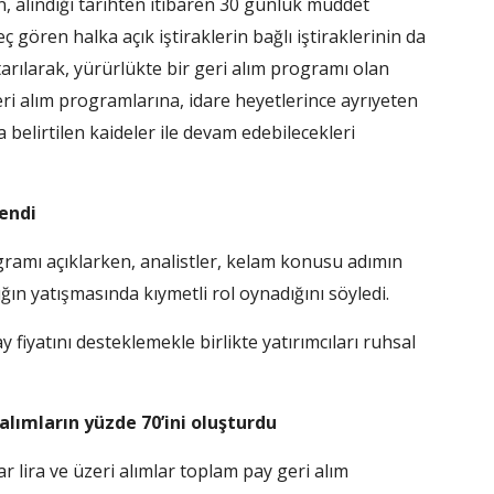
n, alındığı tarihten itibaren 30 günlük müddet
 gören halka açık iştiraklerin bağlı iştiraklerinin da
tarılarak, yürürlükte bir geri alım programı olan
 geri alım programlarına, idare heyetlerince ayrıyeten
belirtilen kaideler ile devam edebilecekleri
endi
gramı açıklarken, analistler, kelam konusu adımın
ğın yatışmasında kıymetli rol oynadığını söyledi.
y fiyatını desteklemekle birlikte yatırımcıları ruhsal
 alımların yüzde 70’ini oluşturdu
r lira ve üzeri alımlar toplam pay geri alım