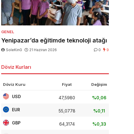
GENEL
Yenipazar’da eğitimde teknoloji atağı
SoleKinG
21 Haziran 2026
0
9
Döviz Kurları
Döviz Kuru
Fiyat
Değişim
USD
47,5980
%0,06
EUR
55,0778
%0,11
GBP
64,3174
%0,33