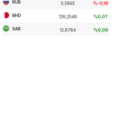
RUB
0,5865
%-0,16
BHD
126,2546
%0,07
SAR
12,6784
%0,09