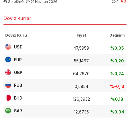
SoleKinG
21 Haziran 2026
0
8
Döviz Kurları
Döviz Kuru
Fiyat
Değişim
USD
47,5959
%0,05
EUR
55,1467
%0,20
GBP
64,2670
%0,24
RUB
0,5854
%-0,13
BHD
126,3932
%0,18
SAR
12,6735
%0,04