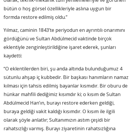
olarak, teknik-mekanik tüm yenilemeleriyle ve görünen
bütün o hoş görsel özellikleriyle aslına uygun bir
formda restore edilmiş oldu.”
Yılmaz, caminin 1843’te periyodun en ayrıntılı onarımını
gördüğünü ve Sultan Abdülmecid vaktinde birçok
eklentiyle zenginleştirildiğine işaret ederek, şunları
kaydetti:
“O eklentilerden biri, şu anda altında bulunduğumuz 4
sütunlu ahşap iç kubbedir. Bir başkası hanımların namaz
kılması için tahsis edilmiş bayanlar kısmıdır. Bir oburu de
hünkar mahfili dediğimiz kısımdır ki; o kısım de Sultan
Abdülmecid Han’ın, burayı restore ederken geldiği,
buraya geldiği vakit kaldığı kısımdır. O kısım ile ilgili
olarak şöyle anlatlır; Sultanımızın astım çeşidi bir
rahatsızlığı varmış. Burayı ziyaretinin rahatsızlığına