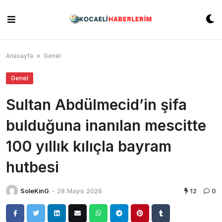
Skip
to
content
Anasayfa
»
Genel
Genel
Sultan Abdülmecid’in şifa
bulduğuna inanılan mescitte
100 yıllık kılıçla bayram
hutbesi
SoleKinG
-
28 Mayıs 2026
12
0