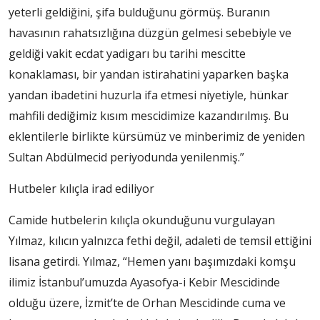
yeterli geldiğini, şifa bulduğunu görmüş. Buranın
havasının rahatsızlığına düzgün gelmesi sebebiyle ve
geldiği vakit ecdat yadigarı bu tarihi mescitte
konaklaması, bir yandan istirahatini yaparken başka
yandan ibadetini huzurla ifa etmesi niyetiyle, hünkar
mahfili dediğimiz kısım mescidimize kazandırılmış. Bu
eklentilerle birlikte kürsümüz ve minberimiz de yeniden
Sultan Abdülmecid periyodunda yenilenmiş.”
Hutbeler kılıçla irad ediliyor
Camide hutbelerin kılıçla okunduğunu vurgulayan
Yılmaz, kılıcın yalnızca fethi değil, adaleti de temsil ettiğini
lisana getirdi. Yılmaz, “Hemen yanı başımızdaki komşu
ilimiz İstanbul’umuzda Ayasofya-i Kebir Mescidinde
olduğu üzere, İzmit’te de Orhan Mescidinde cuma ve