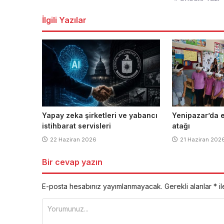
dolaşımı
İlgili Yazılar
Yapay zeka şirketleri ve yabancı
Yenipazar’da e
istihbarat servisleri
atağı
22 Haziran 2026
21 Haziran 202
Bir cevap yazın
E-posta hesabınız yayımlanmayacak.
Gerekli alanlar
*
il