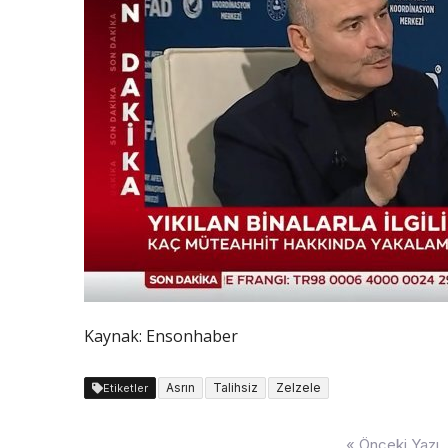
Kaynak: Ensonhaber
Asrın
Talihsiz
Zelzele
Etiketler
Yazı
« Önceki Yazı