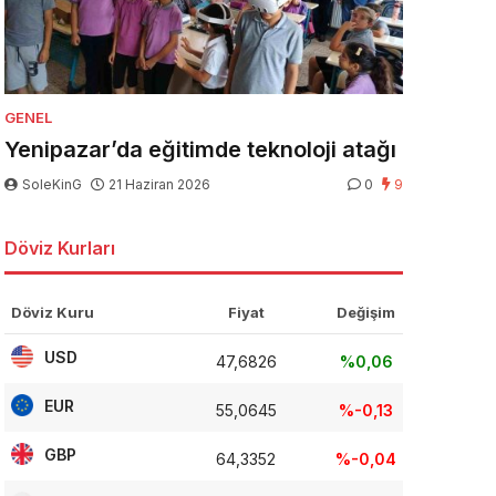
GENEL
Yenipazar’da eğitimde teknoloji atağı
SoleKinG
21 Haziran 2026
0
9
Döviz Kurları
Döviz Kuru
Fiyat
Değişim
USD
47,6826
%0,06
EUR
55,0645
%-0,13
GBP
64,3352
%-0,04