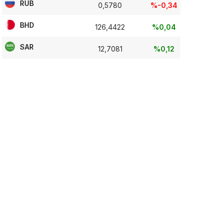
RUB
0,5780
%-0,34
BHD
126,4422
%0,04
SAR
12,7081
%0,12