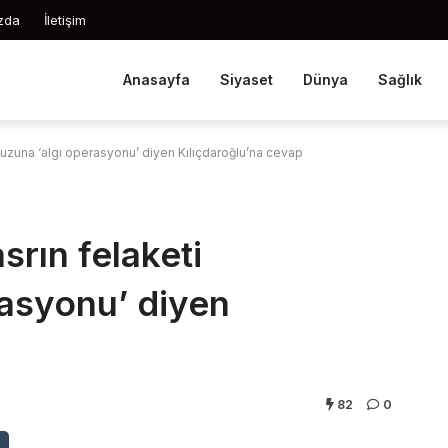
zda
İletişim
Anasayfa
Siyaset
Dünya
Sağlık
fuzuna ‘algı operasyonu’ diyen Kılıçdaroğlu’na cevap
rın felaketi
rasyonu’ diyen
p
82
0