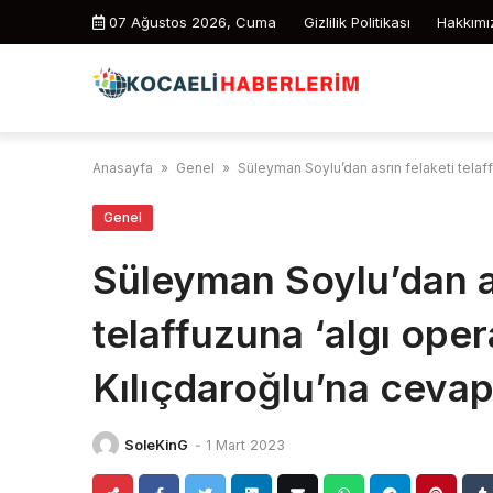
Skip
07 Ağustos 2026, Cuma
Gizlilik Politikası
Hakkımı
to
content
Anasayfa
»
Genel
»
Süleyman Soylu’dan asrın felaketi telaf
Genel
Süleyman Soylu’dan as
telaffuzuna ‘algı ope
Kılıçdaroğlu’na ceva
SoleKinG
-
1 Mart 2023