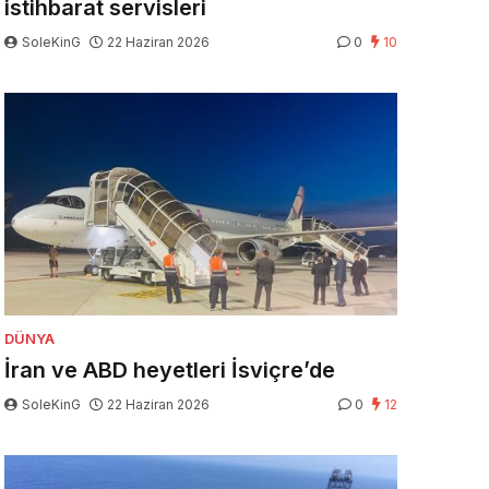
istihbarat servisleri
SoleKinG
22 Haziran 2026
0
10
DÜNYA
İran ve ABD heyetleri İsviçre’de
SoleKinG
22 Haziran 2026
0
12