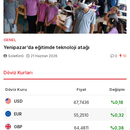
GENEL
Yenipazar’da eğitimde teknoloji atağı
SoleKinG
21 Haziran 2026
0
10
Döviz Kurları
Döviz Kuru
Fiyat
Değişim
USD
47,7436
%0,18
EUR
55,2510
%0,32
GBP
64,4811
%0,38