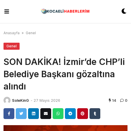
Skip
to
content
Anasayfa
»
Genel
Genel
SON DAKİKA! İzmir’de CHP’li
Belediye Başkanı gözaltına
alındı
SoleKinG
-
27 Mayıs 2026
14
0