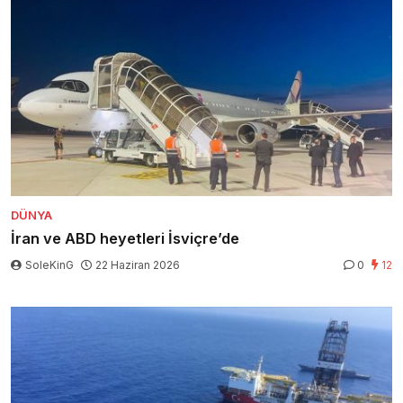
DÜNYA
İran ve ABD heyetleri İsviçre’de
SoleKinG
22 Haziran 2026
0
12