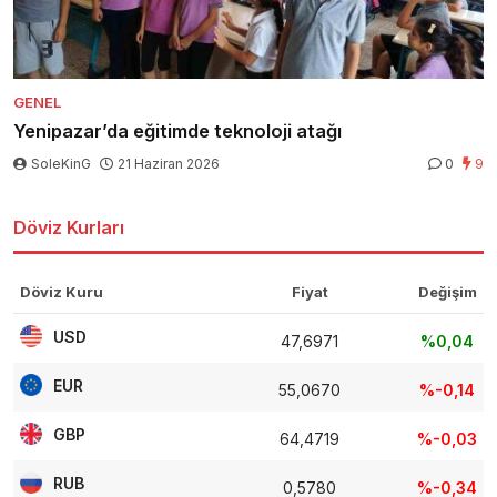
GENEL
Yenipazar’da eğitimde teknoloji atağı
SoleKinG
21 Haziran 2026
0
9
Döviz Kurları
Döviz Kuru
Fiyat
Değişim
USD
47,6971
%0,04
EUR
55,0670
%-0,14
GBP
64,4719
%-0,03
RUB
0,5780
%-0,34