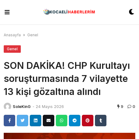
Skip
to
content
Anasayfa
»
Genel
Genel
SON DAKİKA! CHP Kurultayı
soruşturmasında 7 vilayette
13 kişi gözaltına alındı
SoleKinG
-
24 Mayıs 2026
9
0