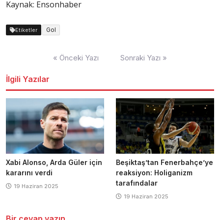
Kaynak: Ensonhaber
Gol
Etiketler
Yazı
« Önceki Yazı
Sonraki Yazı »
dolaşımı
İlgili Yazılar
Xabi Alonso, Arda Güler için
Beşiktaş’tan Fenerbahçe’ye
kararını verdi
reaksiyon: Holiganizm
tarafındalar
19 Haziran 2025
19 Haziran 2025
Bir cevap yazın