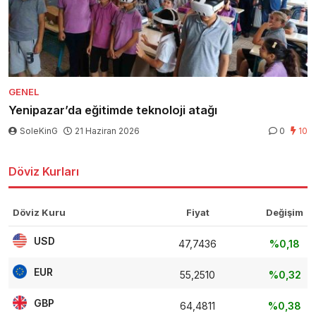
GENEL
Yenipazar’da eğitimde teknoloji atağı
SoleKinG
21 Haziran 2026
0
10
Döviz Kurları
Döviz Kuru
Fiyat
Değişim
USD
47,7436
%0,18
EUR
55,2510
%0,32
GBP
64,4811
%0,38