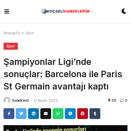
Skip
to
content
Anasayfa
»
Spor
Spor
Şampiyonlar Ligi’nde
sonuçlar: Barcelona ile Paris
St Germain avantajı kaptı
SoleKinG
-
11 Nisan 2025
59
0