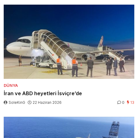
DÜNYA
İran ve ABD heyetleri İsviçre’de
SoleKinG
22 Haziran 2026
0
13