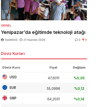
GENEL
Yenipazar’da eğitimde teknoloji atağı
SoleKinG
21 Haziran 2026
0
8
Döviz Kurları
Döviz Kuru
Fiyat
Değişim
USD
47,6011
%0,05
EUR
55,0996
%0,12
GBP
64,2031
%0,14