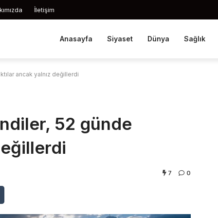
kımızda
İletişim
Anasayfa
Siyaset
Dünya
Sağlık
tılar ancak yalnız değillerdi
ndiler, 52 günde
eğillerdi
7
0