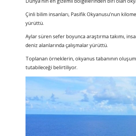
Dünya’nın en gizemli bölgelerinden biri olan okya
Çinli bilim insanları, Pasifik Okyanusu’nun kilom
yürüttü.
Aylar süren sefer boyunca araştırma takımı, insa
deniz alanlarında çalışmalar yürüttü.
Toplanan örneklerin, okyanus tabanının oluşum s
tutabileceği belirtiliyor.