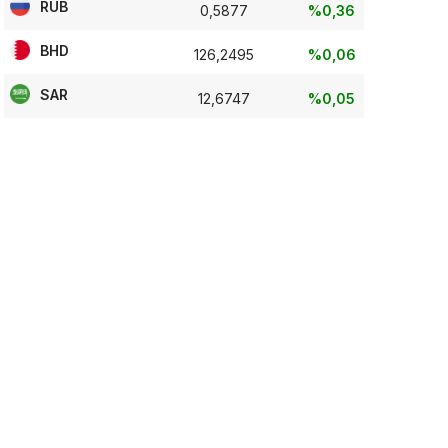
RUB
0,5877
%0,36
BHD
126,2495
%0,06
SAR
12,6747
%0,05