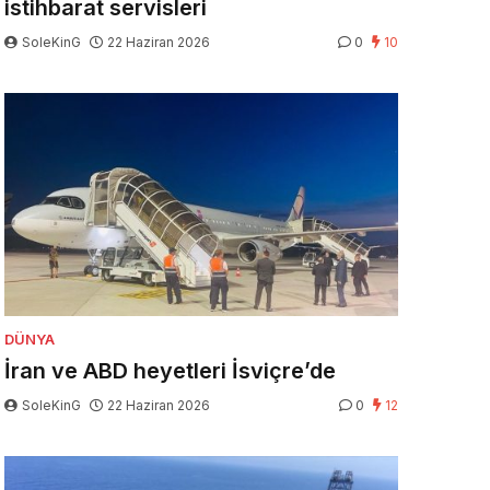
istihbarat servisleri
SoleKinG
22 Haziran 2026
0
10
DÜNYA
İran ve ABD heyetleri İsviçre’de
SoleKinG
22 Haziran 2026
0
12