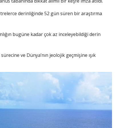
nus tabanında dikkat alımlı bir keşfe imza atıldı.
etrelerce derinliğinde 52 gün süren bir araştırma
nlığın bugüne kadar çok az inceleyebildiği derin
ürecine ve Dünya’nın jeolojik geçmişine ışık