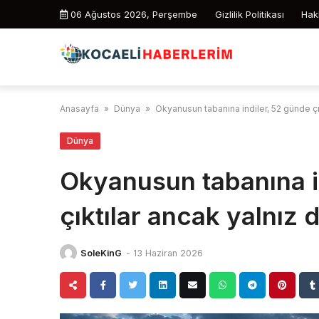
Skip
06 Ağustos 2026, Perşembe
Gizlilik Politikası
Hak
to
content
Anasayfa
»
Dünya
»
Okyanusun tabanına indiler, 52 günde çık
Dünya
Okyanusun tabanına i
çıktılar ancak yalnız d
SoleKinG
-
13 Haziran 2026