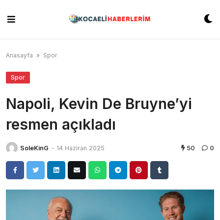
Skip
to
content
Anasayfa
»
Spor
Spor
Napoli, Kevin De Bruyne’yi
resmen açıkladı
SoleKinG
-
14 Haziran 2025
50
0