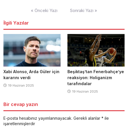
Yazı
« Önceki Yazı
Sonraki Yazı »
dolaşımı
İlgili Yazılar
Xabi Alonso, Arda Güler için
Beşiktaş’tan Fenerbahçe’ye
kararını verdi
reaksiyon: Holiganizm
tarafındalar
19 Haziran 2025
19 Haziran 2025
Bir cevap yazın
E-posta hesabınız yayımlanmayacak.
Gerekli alanlar
*
ile
işaretlenmişlerdir