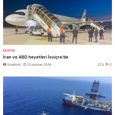
DÜNYA
İran ve ABD heyetleri İsviçre’de
SoleKinG
22 Haziran 2026
0
12