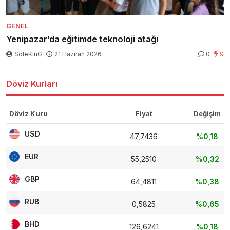
GENEL
Yenipazar’da eğitimde teknoloji atağı
SoleKinG
21 Haziran 2026
0
9
Döviz Kurları
Döviz Kuru
Fiyat
Değişim
USD
47,7436
%0,18
EUR
55,2510
%0,32
GBP
64,4811
%0,38
RUB
0,5825
%0,65
BHD
126,6241
%0,18