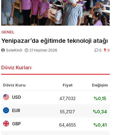
GENEL
Yenipazar’da eğitimde teknoloji atağı
SoleKinG
21 Haziran 2026
0
9
Döviz Kurları
Döviz Kuru
Fiyat
Değişim
USD
47,7032
%0,15
EUR
55,2127
%0,34
GBP
64,4655
%0,41