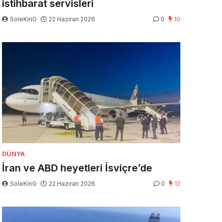
istihbarat servisleri
SoleKinG
22 Haziran 2026
0
10
DÜNYA
İran ve ABD heyetleri İsviçre’de
SoleKinG
22 Haziran 2026
0
12