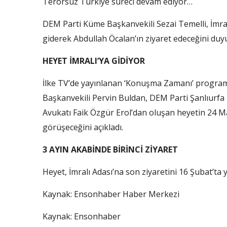
Terörsüz Türkiye süreci devam ediyor…
DEM Parti Küme Başkanvekili Sezai Temelli, İmra
giderek Abdullah Öcalan’ın ziyaret edeceğini duy
HEYET İMRALI’YA GİDİYOR
İlke TV’de yayınlanan ‘Konuşma Zamanı’ progra
Başkanvekili Pervin Buldan, DEM Parti Şanlıurfa 
Avukatı Faik Özgür Erol’dan oluşan heyetin 24 Ma
görüşeceğini açıkladı.
3 AYIN AKABİNDE BİRİNCİ ZİYARET
Heyet, İmralı Adası’na son ziyaretini 16 Şubat’ta 
Kaynak:
Ensonhaber Haber Merkezi
Kaynak: Ensonhaber