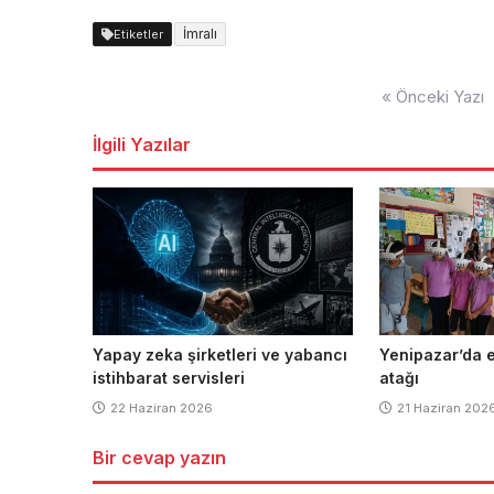
İmralı
Etiketler
Yazı
« Önceki Yazı
dolaşımı
İlgili Yazılar
Yapay zeka şirketleri ve yabancı
Yenipazar’da e
istihbarat servisleri
atağı
22 Haziran 2026
21 Haziran 202
Bir cevap yazın