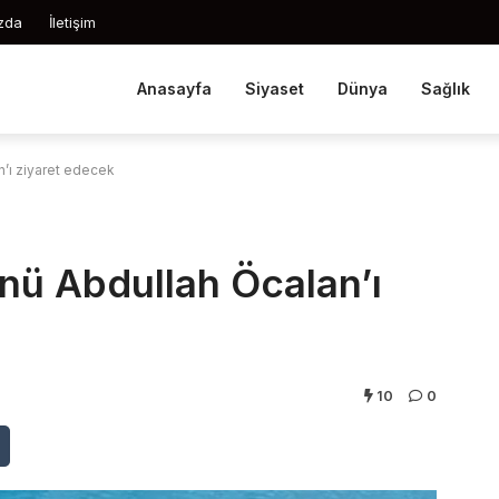
zda
İletişim
Anasayfa
Siyaset
Dünya
Sağlık
n’ı ziyaret edecek
ünü Abdullah Öcalan’ı
10
0