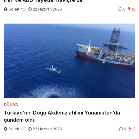
İran ve ABD heyetleri İsviçre’de
SoleKinG
22 Haziran 2026
0
12
DÜNYA
Türkiye’nin Doğu Akdeniz atılımı Yunanistan’da
gündem oldu
SoleKinG
22 Haziran 2026
0
11