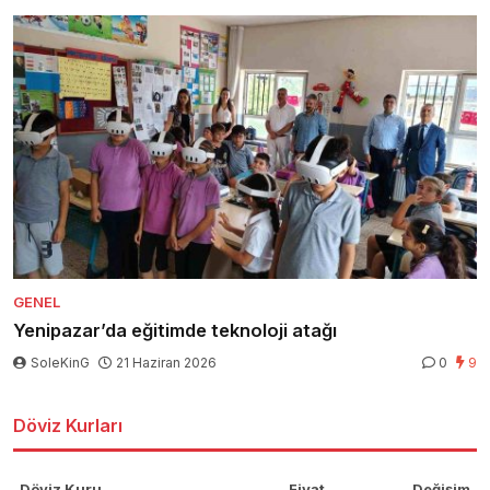
GENEL
Yenipazar’da eğitimde teknoloji atağı
SoleKinG
21 Haziran 2026
0
9
Döviz Kurları
Döviz Kuru
Fiyat
Değişim