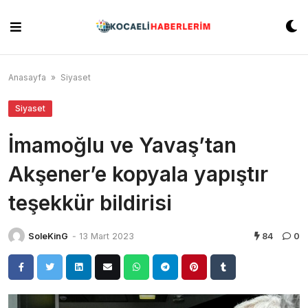
Skip
to
content
Anasayfa
»
Siyaset
Siyaset
İmamoğlu ve Yavaş’tan
Akşener’e kopyala yapıştır
teşekkür bildirisi
SoleKinG
-
13 Mart 2023
84
0