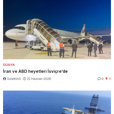
DÜNYA
İran ve ABD heyetleri İsviçre’de
SoleKinG
22 Haziran 2026
0
11