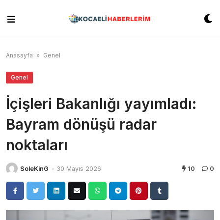
Skip
to
content
Anasayfa
»
Genel
Genel
İçişleri Bakanlığı yayımladı:
Bayram dönüşü radar
noktaları
SoleKinG
-
30 Mayıs 2026
10
0