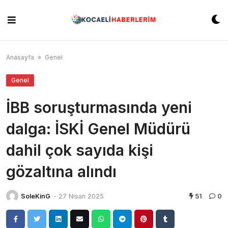
Skip
to
content
Anasayfa
»
Genel
Genel
İBB soruşturmasında yeni
dalga: İSKİ Genel Müdürü
dahil çok sayıda kişi
gözaltına alındı
SoleKinG
-
27 Nisan 2025
51
0