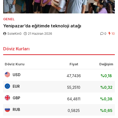
GENEL
Yenipazar’da eğitimde teknoloji atağı
SoleKinG
21 Haziran 2026
0
10
Döviz Kurları
Döviz Kuru
Fiyat
Değişim
USD
47,7436
%0,18
EUR
55,2510
%0,32
GBP
64,4811
%0,38
RUB
0,5825
%0,65