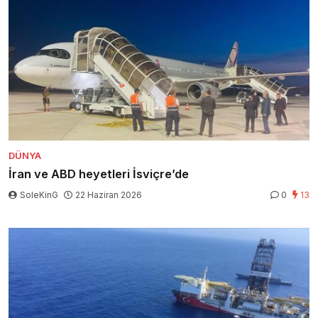
DÜNYA
İran ve ABD heyetleri İsviçre’de
SoleKinG
22 Haziran 2026
0
13