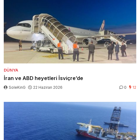
DÜNYA
İran ve ABD heyetleri İsviçre’de
SoleKinG
22 Haziran 2026
0
12