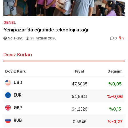
GENEL
Yenipazar’da eğitimde teknoloji atağı
SoleKinG
21 Haziran 2026
0
9
Döviz Kurları
Döviz Kuru
Fiyat
Değişim
USD
47,6005
%0,05
EUR
54,9941
%-0,06
GBP
64,2326
%0,15
RUB
0,5846
%-0,27