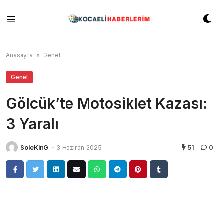
Skip
to
content
Anasayfa
»
Genel
Genel
Gölcük’te Motosiklet Kazası:
3 Yaralı
SoleKinG
-
3 Haziran 2025
51
0