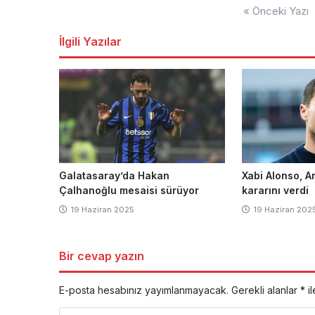
Yazı
« Önceki Yazı
dolaşımı
İlgili Yazılar
Galatasaray’da Hakan
Xabi Alonso, A
Çalhanoğlu mesaisi sürüyor
kararını verdi
19 Haziran 2025
19 Haziran 202
Bir cevap yazın
E-posta hesabınız yayımlanmayacak.
Gerekli alanlar
*
il