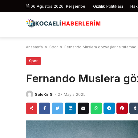
Skip
06 Ağustos 2026, Perşembe
Gizlilik Politikası
Hak
to
content
Anasayfa
»
Spor
»
Fernando Muslera gözyaşlarına tutamadı
Spor
Fernando Muslera göz
SoleKinG
-
27 Mayıs 2025