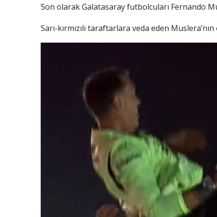
Son olarak Galatasaray futbolcuları Fernando Mus
Sarı-kırmızılı taraftarlara veda eden Muslera’nın