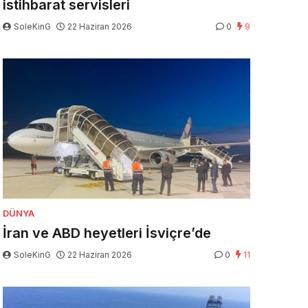
istihbarat servisleri
SoleKinG
22 Haziran 2026
0
9
DÜNYA
İran ve ABD heyetleri İsviçre’de
SoleKinG
22 Haziran 2026
0
11