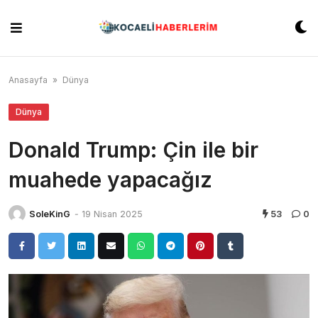
Skip
to
content
Anasayfa
»
Dünya
Dünya
Donald Trump: Çin ile bir
muahede yapacağız
SoleKinG
-
19 Nisan 2025
53
0