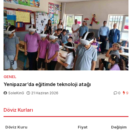
GENEL
Yenipazar’da eğitimde teknoloji atağı
SoleKinG
21 Haziran 2026
0
9
Döviz Kurları
Döviz Kuru
Fiyat
Değişim