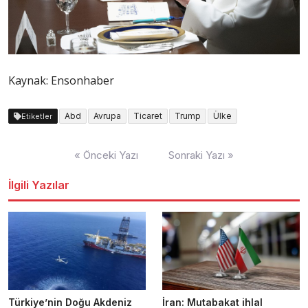
Kaynak: Ensonhaber
Abd
Avrupa
Ticaret
Trump
Ülke
Etiketler
Yazı
« Önceki Yazı
Sonraki Yazı »
dolaşımı
İlgili Yazılar
Türkiye’nin Doğu Akdeniz
İran: Mutabakat ihlal