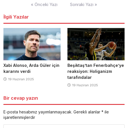
Yazı
« Önceki Yazı
Sonraki Yazı »
dolaşımı
İlgili Yazılar
Xabi Alonso, Arda Güler için
Beşiktaş’tan Fenerbahçe’ye
kararını verdi
reaksiyon: Holiganizm
tarafındalar
19 Haziran 2025
19 Haziran 2025
Bir cevap yazın
E-posta hesabınız yayımlanmayacak.
Gerekli alanlar
*
ile
işaretlenmişlerdir