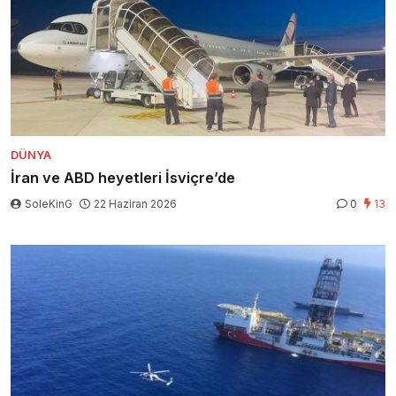
DÜNYA
İran ve ABD heyetleri İsviçre’de
SoleKinG
22 Haziran 2026
0
13