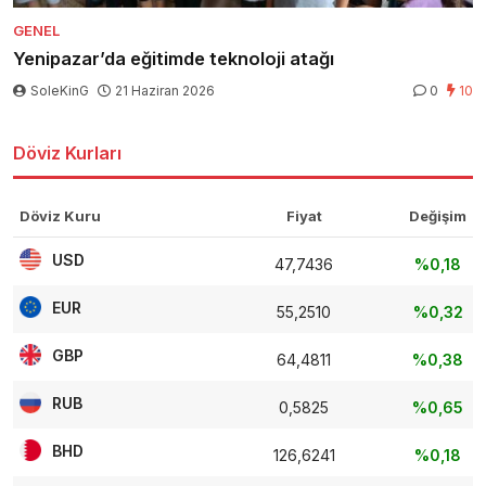
GENEL
Yenipazar’da eğitimde teknoloji atağı
SoleKinG
21 Haziran 2026
0
10
Döviz Kurları
Döviz Kuru
Fiyat
Değişim
USD
47,7436
%0,18
EUR
55,2510
%0,32
GBP
64,4811
%0,38
RUB
0,5825
%0,65
BHD
126,6241
%0,18