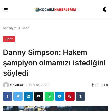
Skip
to
content
Anasayfa
»
Spor
Spor
Danny Simpson: Hakem
şampiyon olmamızı istediğini
söyledi
SoleKinG
-
16 Mart 2023
85
0