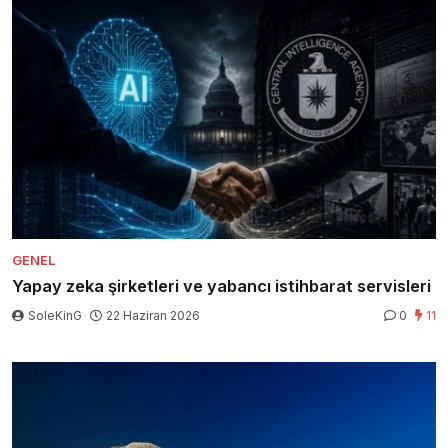
GENEL
Yapay zeka şirketleri ve yabancı istihbarat servisleri
SoleKinG
22 Haziran 2026
0
11