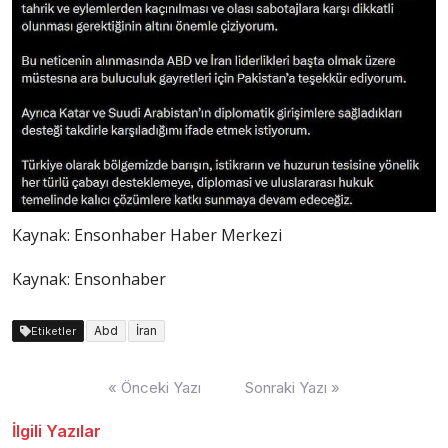
Kaynak:
Ensonhaber Haber Merkezi
Kaynak: Ensonhaber
Abd
İran
Etiketler
Yazı
« Önceki Yazı
Sonraki Yazı »
dolaşımı
İlgili Yazılar