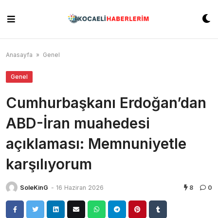
Skip
to
content
Anasayfa
»
Genel
Genel
Cumhurbaşkanı Erdoğan’dan
ABD-İran muahedesi
açıklaması: Memnuniyetle
karşılıyorum
SoleKinG
-
16 Haziran 2026
8
0