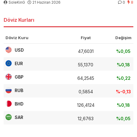
SoleKinG
21 Haziran 2026
0
8
Döviz Kurları
Döviz Kuru
Fiyat
Değişim
USD
47,6031
%0,05
EUR
55,1370
%0,18
GBP
64,2545
%0,22
RUB
0,5854
%-0,13
BHD
126,4124
%0,18
SAR
12,6763
%0,05