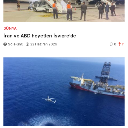
DÜNYA
İran ve ABD heyetleri İsviçre’de
SoleKinG
22 Haziran 2026
0
11