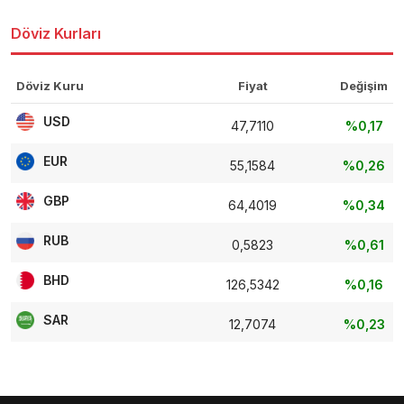
Döviz Kurları
Döviz Kuru
Fiyat
Değişim
USD
47,7110
%0,17
EUR
55,1584
%0,26
GBP
64,4019
%0,34
RUB
0,5823
%0,61
BHD
126,5342
%0,16
SAR
12,7074
%0,23