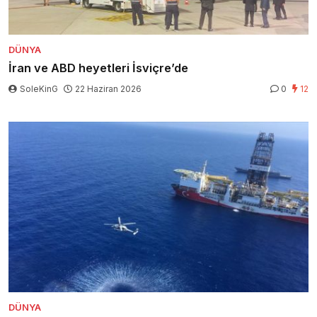
DÜNYA
İran ve ABD heyetleri İsviçre’de
SoleKinG
22 Haziran 2026
0
12
DÜNYA