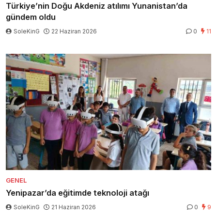
Türkiye’nin Doğu Akdeniz atılımı Yunanistan’da
gündem oldu
SoleKinG
22 Haziran 2026
0
11
GENEL
Yenipazar’da eğitimde teknoloji atağı
SoleKinG
21 Haziran 2026
0
9