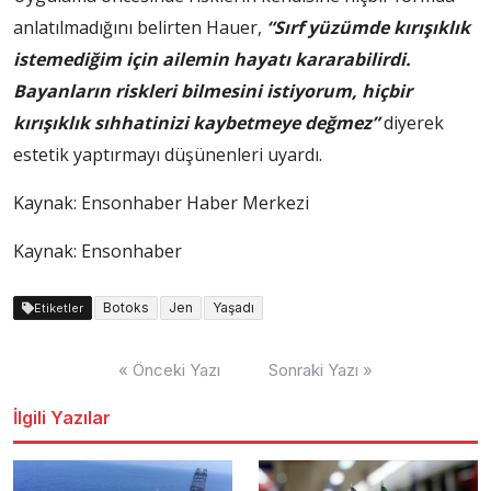
anlatılmadığını belirten Hauer,
“Sırf yüzümde kırışıklık
istemediğim için ailemin hayatı kararabilirdi.
Bayanların riskleri bilmesini istiyorum, hiçbir
kırışıklık sıhhatinizi kaybetmeye değmez”
diyerek
estetik yaptırmayı düşünenleri uyardı.
Kaynak:
Ensonhaber Haber Merkezi
Kaynak: Ensonhaber
Botoks
Jen
Yaşadı
Etiketler
Yazı
« Önceki Yazı
Sonraki Yazı »
dolaşımı
İlgili Yazılar