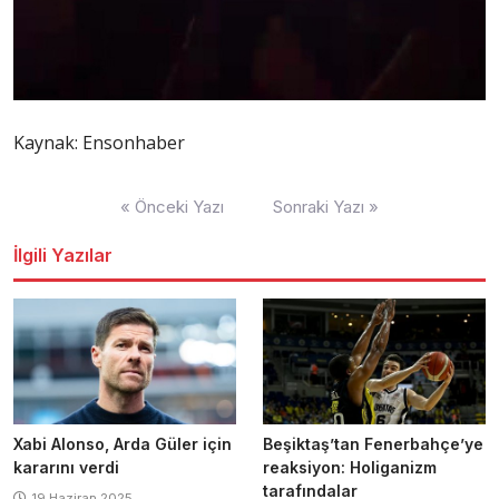
Kaynak: Ensonhaber
Yazı
« Önceki Yazı
Sonraki Yazı »
dolaşımı
İlgili Yazılar
Xabi Alonso, Arda Güler için
Beşiktaş’tan Fenerbahçe’ye
kararını verdi
reaksiyon: Holiganizm
tarafındalar
19 Haziran 2025