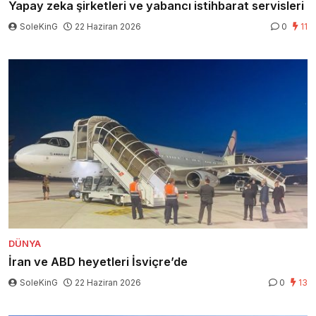
Yapay zeka şirketleri ve yabancı istihbarat servisleri
SoleKinG
22 Haziran 2026
0
11
DÜNYA
İran ve ABD heyetleri İsviçre’de
SoleKinG
22 Haziran 2026
0
13