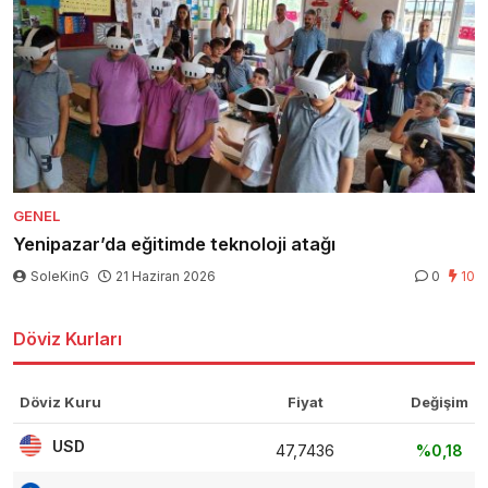
GENEL
Yenipazar’da eğitimde teknoloji atağı
SoleKinG
21 Haziran 2026
0
10
Döviz Kurları
Döviz Kuru
Fiyat
Değişim
USD
47,7436
%0,18