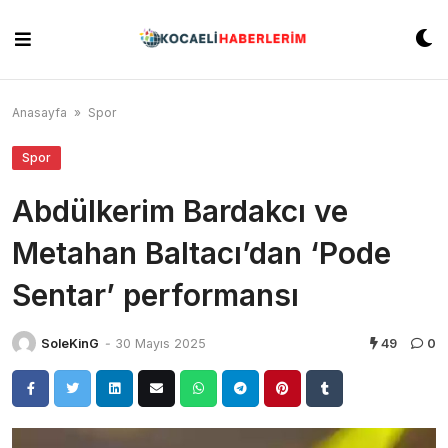
Skip
to
content
Anasayfa
»
Spor
Spor
Abdülkerim Bardakcı ve
Metahan Baltacı’dan ‘Pode
Sentar’ performansı
SoleKinG
-
30 Mayıs 2025
49
0