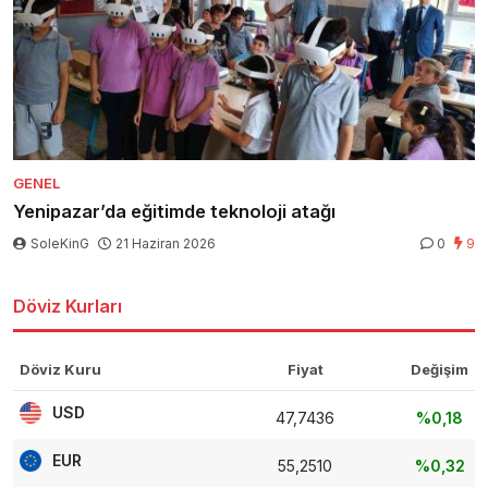
GENEL
Yenipazar’da eğitimde teknoloji atağı
SoleKinG
21 Haziran 2026
0
9
Döviz Kurları
Döviz Kuru
Fiyat
Değişim
USD
47,7436
%0,18
EUR
55,2510
%0,32