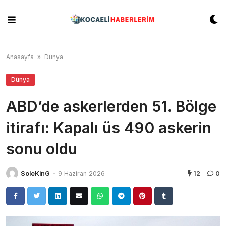
Skip
to
content
Anasayfa
»
Dünya
Dünya
ABD’de askerlerden 51. Bölge
itirafı: Kapalı üs 490 askerin
sonu oldu
SoleKinG
-
9 Haziran 2026
12
0