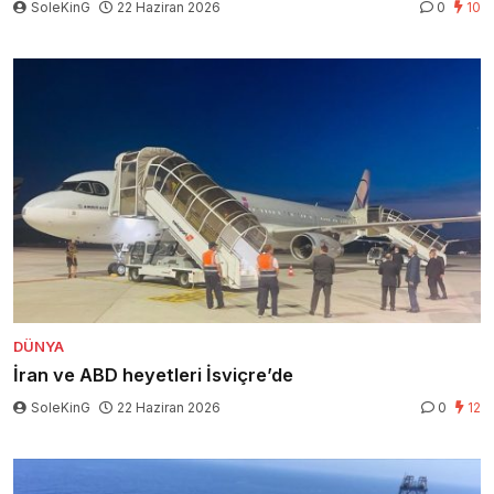
SoleKinG
22 Haziran 2026
0
10
DÜNYA
İran ve ABD heyetleri İsviçre’de
SoleKinG
22 Haziran 2026
0
12