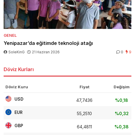
GENEL
Yenipazar’da eğitimde teknoloji atağı
SoleKinG
21 Haziran 2026
0
9
Döviz Kurları
Döviz Kuru
Fiyat
Değişim
USD
47,7436
%0,18
EUR
55,2510
%0,32
GBP
64,4811
%0,38