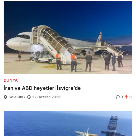
DÜNYA
İran ve ABD heyetleri İsviçre’de
SoleKinG
22 Haziran 2026
0
12