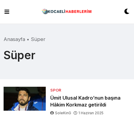
Skip
to
content
Anasayfa
•
Süper
Süper
SPOR
Ümit Ulusal Kadro’nun başına
Hâkim Korkmaz getirildi
SoleKinG
1 Haziran 2025