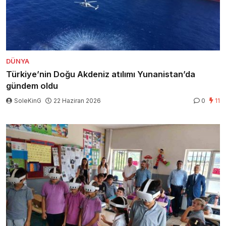
DÜNYA
Türkiye’nin Doğu Akdeniz atılımı Yunanistan’da
gündem oldu
SoleKinG
22 Haziran 2026
0
11