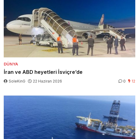
DÜNYA
İran ve ABD heyetleri İsviçre’de
SoleKinG
22 Haziran 2026
0
12