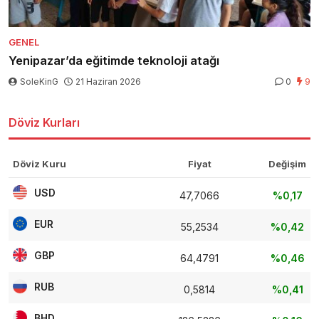
GENEL
Yenipazar’da eğitimde teknoloji atağı
SoleKinG
21 Haziran 2026
0
9
Döviz Kurları
Döviz Kuru
Fiyat
Değişim
USD
47,7066
%0,17
EUR
55,2534
%0,42
GBP
64,4791
%0,46
RUB
0,5814
%0,41
BHD