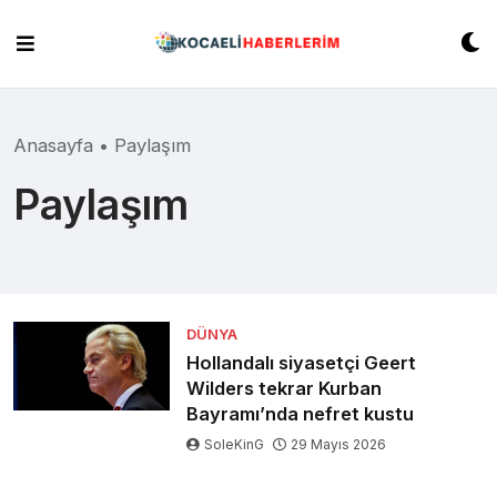
Skip
to
content
Anasayfa
•
Paylaşım
Paylaşım
DÜNYA
Hollandalı siyasetçi Geert
Wilders tekrar Kurban
Bayramı’nda nefret kustu
SoleKinG
29 Mayıs 2026