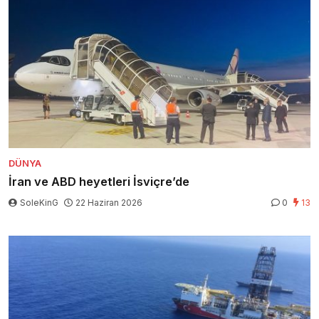
DÜNYA
İran ve ABD heyetleri İsviçre’de
SoleKinG
22 Haziran 2026
0
13