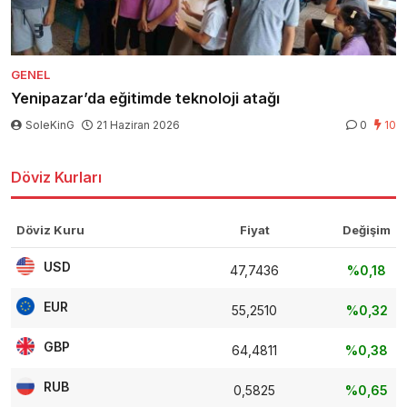
GENEL
Yenipazar’da eğitimde teknoloji atağı
SoleKinG
21 Haziran 2026
0
10
Döviz Kurları
Döviz Kuru
Fiyat
Değişim
USD
47,7436
%0,18
EUR
55,2510
%0,32
GBP
64,4811
%0,38
RUB
0,5825
%0,65