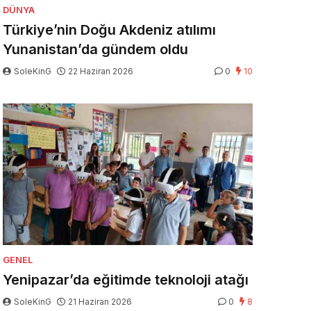
DÜNYA
Türkiye’nin Doğu Akdeniz atılımı
Yunanistan’da gündem oldu
SoleKinG
22 Haziran 2026
0
10
GENEL
Yenipazar’da eğitimde teknoloji atağı
SoleKinG
21 Haziran 2026
0
8