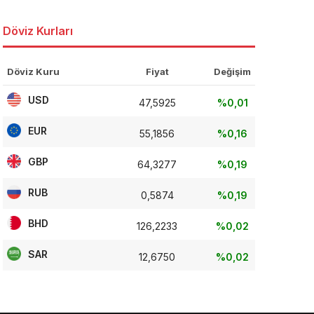
Döviz Kurları
Döviz Kuru
Fiyat
Değişim
USD
47,5925
%0,01
EUR
55,1856
%0,16
GBP
64,3277
%0,19
RUB
0,5874
%0,19
BHD
126,2233
%0,02
SAR
12,6750
%0,02