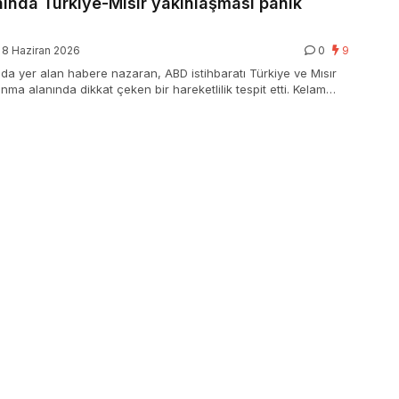
ınında Türkiye-Mısır yakınlaşması panik
8 Haziran 2026
0
9
nda yer alan habere nazaran, ABD istihbaratı Türkiye ve Mısır
ma alanında dikkat çeken bir hareketlilik tespit etti. Kelam
in İsrail ve ABD tarafından yakından takip edildiği belirtildi.