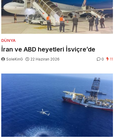
DÜNYA
İran ve ABD heyetleri İsviçre’de
SoleKinG
22 Haziran 2026
0
11