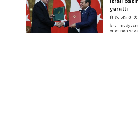
İsrail bas
yarattı
SoleKinG
İsrail medyası
ortasında savun
konusu gelişmen