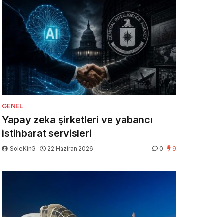
GENEL
Yapay zeka şirketleri ve yabancı
istihbarat servisleri
SoleKinG
22 Haziran 2026
0
9