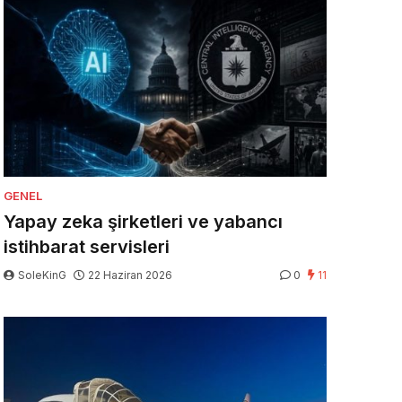
GENEL
Yapay zeka şirketleri ve yabancı
istihbarat servisleri
SoleKinG
22 Haziran 2026
0
11