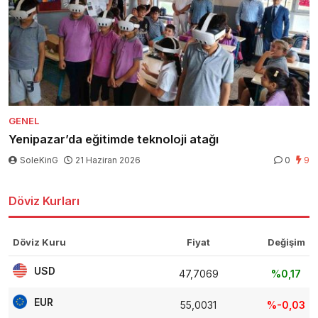
GENEL
Yenipazar’da eğitimde teknoloji atağı
SoleKinG
21 Haziran 2026
0
9
Döviz Kurları
Döviz Kuru
Fiyat
Değişim
USD
47,7069
%0,17
EUR
55,0031
%-0,03