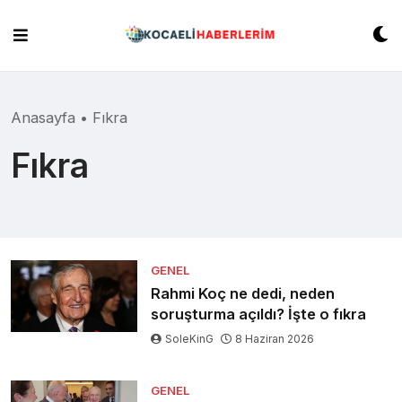
Skip
to
content
Anasayfa
•
Fıkra
Fıkra
GENEL
Rahmi Koç ne dedi, neden
soruşturma açıldı? İşte o fıkra
SoleKinG
8 Haziran 2026
GENEL