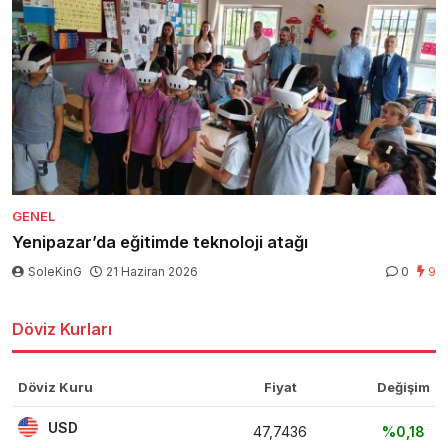
GENEL
Yenipazar’da eğitimde teknoloji atağı
SoleKinG
21 Haziran 2026
0
9
Döviz Kurları
Döviz Kuru
Fiyat
Değişim
USD
47,7436
%0,18