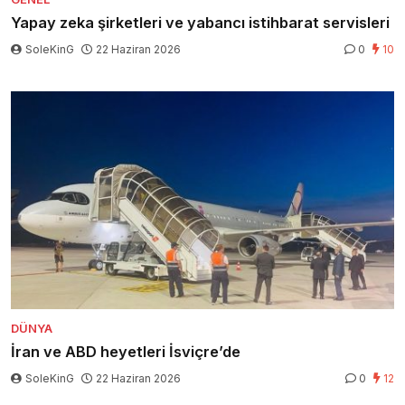
Yapay zeka şirketleri ve yabancı istihbarat servisleri
SoleKinG
22 Haziran 2026
0
10
DÜNYA
İran ve ABD heyetleri İsviçre’de
SoleKinG
22 Haziran 2026
0
12