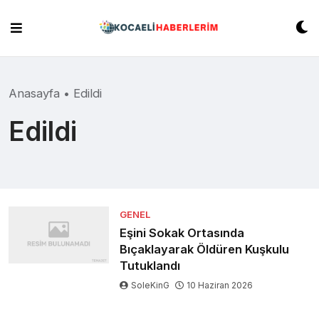
Skip
to
content
Anasayfa
•
Edildi
Edildi
GENEL
Eşini Sokak Ortasında
Bıçaklayarak Öldüren Kuşkulu
Tutuklandı
SoleKinG
10 Haziran 2026