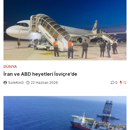
DÜNYA
İran ve ABD heyetleri İsviçre’de
SoleKinG
22 Haziran 2026
0
12