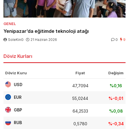
GENEL
Yenipazar’da eğitimde teknoloji atağı
SoleKinG
21 Haziran 2026
0
9
Döviz Kurları
Döviz Kuru
Fiyat
Değişim
USD
47,7094
%0,16
EUR
55,0244
%-0,01
GBP
64,2533
%0,08
RUB
0,5780
%-0,34