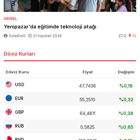
GENEL
Yenipazar’da eğitimde teknoloji atağı
SoleKinG
21 Haziran 2026
0
10
Döviz Kurları
Döviz Kuru
Fiyat
Değişim
USD
47,7436
%0,18
EUR
55,2510
%0,32
GBP
64,4811
%0,38
RUB
0,5825
%0,65
BHD