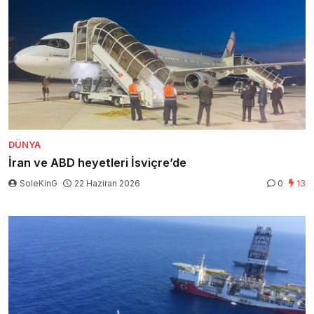
DÜNYA
İran ve ABD heyetleri İsviçre’de
SoleKinG
22 Haziran 2026
0
13