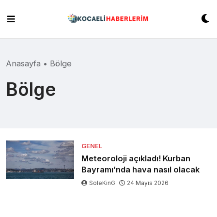
Skip
to
content
Anasayfa
•
Bölge
Bölge
GENEL
Meteoroloji açıkladı! Kurban
Bayramı’nda hava nasıl olacak
SoleKinG
24 Mayıs 2026