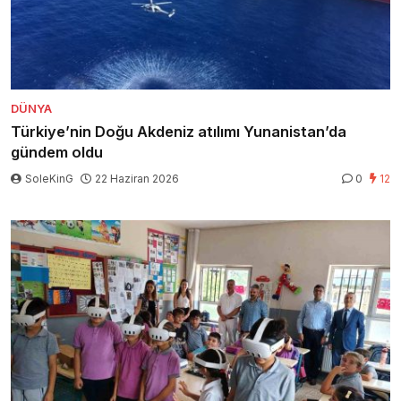
DÜNYA
Türkiye’nin Doğu Akdeniz atılımı Yunanistan’da
gündem oldu
SoleKinG
22 Haziran 2026
0
12