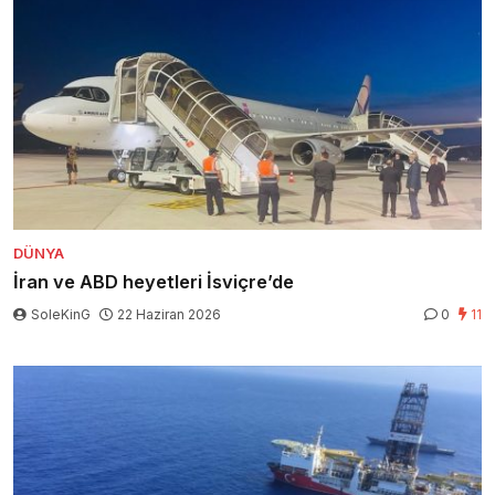
DÜNYA
İran ve ABD heyetleri İsviçre’de
SoleKinG
22 Haziran 2026
0
11