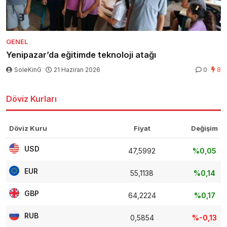
GENEL
Yenipazar’da eğitimde teknoloji atağı
SoleKinG
21 Haziran 2026
0
8
Döviz Kurları
Döviz Kuru
Fiyat
Değişim
USD
47,5992
%0,05
EUR
55,1138
%0,14
GBP
64,2224
%0,17
RUB
0,5854
%-0,13